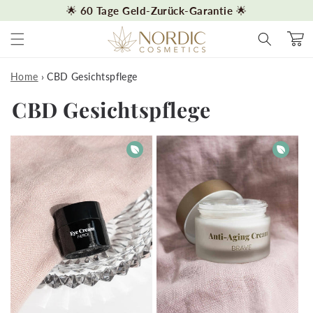
Direkt zum
🌟
60 Tage Geld-Zurück-Garantie
🌟
Inhalt
Warenko
Home
›
CBD Gesichtspflege
K
CBD Gesichtspflege
a
t
e
g
o
r
i