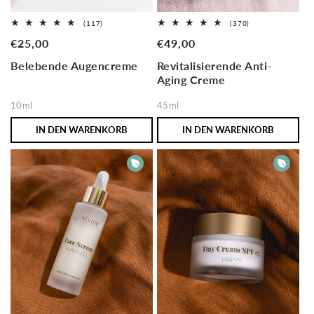
e
117
370
(117)
(370)
:
Bewertungen
Bewertungen
Normaler
€25,00
Normaler
€49,00
insgesamt
insgesamt
Preis
Preis
Belebende Augencreme
Revitalisierende Anti-
Aging Creme
10ml
45ml
IN DEN WARENKORB
IN DEN WARENKORB