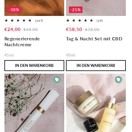
-38%
-25%
147
19
(147)
(19)
Bewertungen
Bewertungen
Verkaufspreis
€24,00
Normaler
Verkaufspreis
€58,50
Normaler
insgesamt
insgesamt
€39,00
€78,00
Preis
Preis
Regenerierende
Tag & Nacht Set mit CBD
Nachtcreme
45ml
90ml
IN DEN WARENKORB
IN DEN WARENKORB