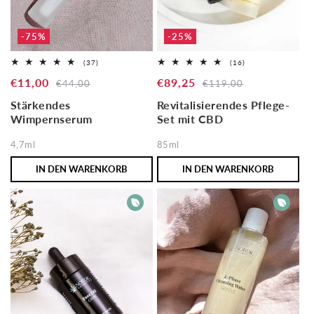
-75%
-25%
37
16
(37)
(16)
Bewertungen
Bewertungen
Verkaufspreis
€11,00
Normaler
Verkaufspreis
€89,25
Normaler
insgesamt
insgesamt
€44,00
€119,00
Preis
Preis
Stärkendes
Revitalisierendes Pflege-
Wimpernserum
Set mit CBD
4,7ml
85ml
IN DEN WARENKORB
IN DEN WARENKORB