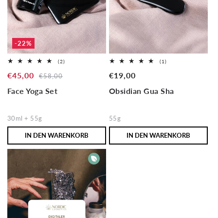
-22%
2
1
(2)
(1)
Bewertungen
Bewertungen
Verkaufspreis
€45,00
Normaler
Normaler
€19,00
insgesamt
insgesamt
€58,00
Preis
Preis
Face Yoga Set
Obsidian Gua Sha
30ml + 55g
55g
IN DEN WARENKORB
IN DEN WARENKORB