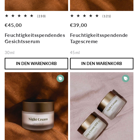
233
121
(233)
(121)
Bewertungen
Bewertungen
Normaler
€45,00
Normaler
€39,00
insgesamt
insgesamt
Preis
Preis
Feuchtigkeitsspendendes
Feuchtigkeitsspendende
Gesichtsserum
Tagescreme
30ml
45ml
IN DEN WARENKORB
IN DEN WARENKORB