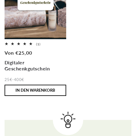
1
(1)
Bewertungen
Normaler
Von €25,00
insgesamt
Preis
Digitaler
Geschenkgutschein
25€-400€
IN DEN WARENKORB