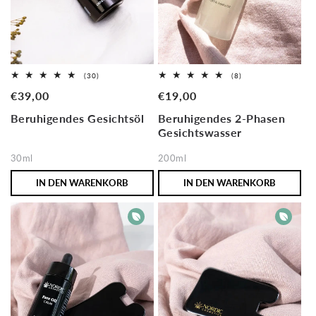
30
8
(30)
(8)
Bewertungen
Bewertungen
Normaler
€39,00
Normaler
€19,00
insgesamt
insgesamt
Preis
Preis
Beruhigendes Gesichtsöl
Beruhigendes 2-Phasen
Gesichtswasser
30ml
200ml
IN DEN WARENKORB
IN DEN WARENKORB